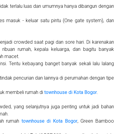
idak terlalu luas dan umumnya hanya dibangun dengan
es masuk - keluar satu pintu (One gate system), dan
menjadi crowded saat pagi dan sore hari. Di karenakan
ribuan rumah, kepala keluarga, dan bagitu banyak
ah macet.
insi. Tentu kebayang banget banyak sekali lalu lalang
di tindak pencurian dan lainnya di perumahan dengan tipe
ntuk membeli rumah di
townhouse di Kota Bogor
.
ded, yang selanjutnya juga penting untuk jadi bahan
mah.
uah rumah
townhouse di Kota Bogor
, Green Bamboo