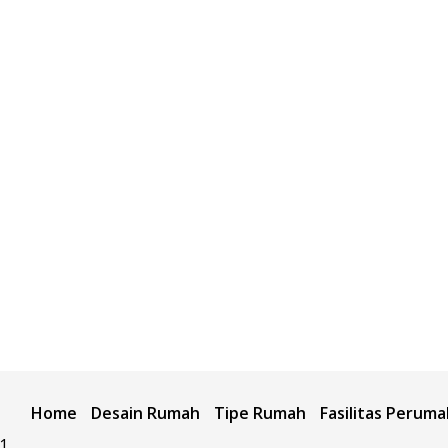
Home
Desain Rumah
Tipe Rumah
Fasilitas Perum
41