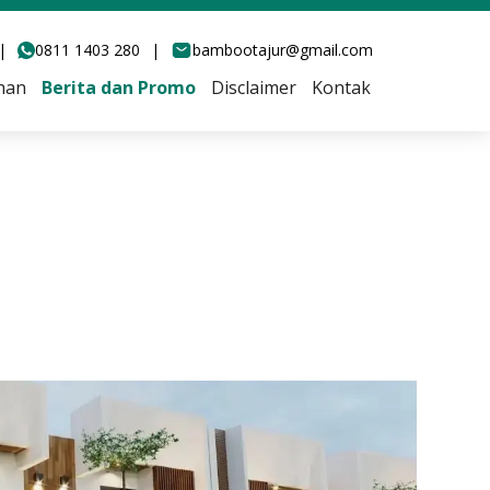
|
0811 1403 280
|
bambootajur@gmail.com
han
Berita dan Promo
Disclaimer
Kontak