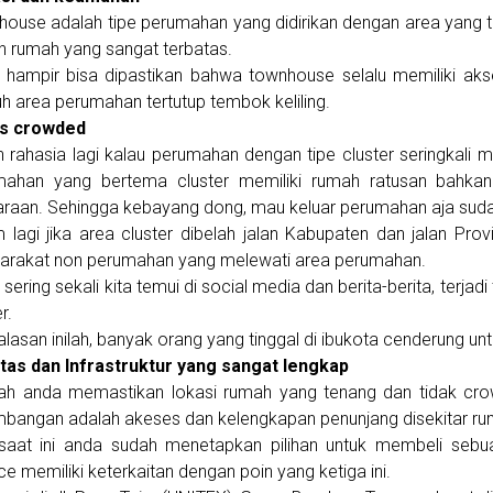
ouse adalah tipe perumahan yang didirikan dengan area yang t
h rumah yang sangat terbatas.
 hampir bisa dipastikan bahwa townhouse selalu memiliki aks
uh area perumahan tertutup tembok keliling.
s crowded
 rahasia lagi kalau perumahan dengan tipe cluster seringkali 
mahan yang bertema cluster memiliki rumah ratusan bahkan 
raan. Sehingga kebayang dong, mau keluar perumahan aja sud
 lagi jika area cluster dibelah jalan Kabupaten dan jalan Prov
arakat non perumahan yang melewati area perumahan.
sering sekali kita temui di social media dan berita-berita, terja
r.
alasan inilah, banyak orang yang tinggal di ibukota cenderung u
itas dan Infrastruktur yang sangat lengkap
ah anda memastikan lokasi rumah yang tenang dan tidak crow
mbangan adalah akeses dan kelengkapan penunjang disekitar ru
 saat ini anda sudah menetapkan pilihan untuk membeli seb
ce memiliki keterkaitan dengan poin yang ketiga ini.