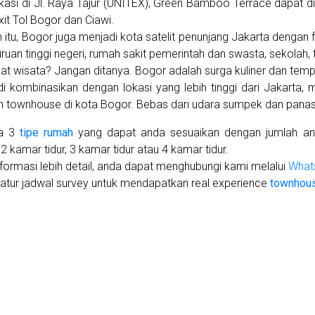
kasi di Jl. Raya Tajur (UNITEX), Green Bamboo Terrace dapat d
exit Tol Bogor dan Ciawi.
n itu, Bogor juga menjadi kota satelit penunjang Jakarta dengan 
ruan tinggi negeri, rumah sakit pemerintah dan swasta, sekolah, t
t wisata? Jangan ditanya. Bogor adalah surga kuliner dan tempa
di kombinasikan dengan lokasi yang lebih tinggi dari Jakarta, 
 townhouse di kota Bogor. Bebas dari udara sumpek dan panas
ia 3
tipe rumah
yang dapat anda sesuaikan dengan jumlah angg
2 kamar tidur, 3 kamar tidur atau 4 kamar tidur.
nformasi lebih detail, anda dapat menghubungi kami melalui
What
atur jadwal survey untuk mendapatkan real experience
townhous