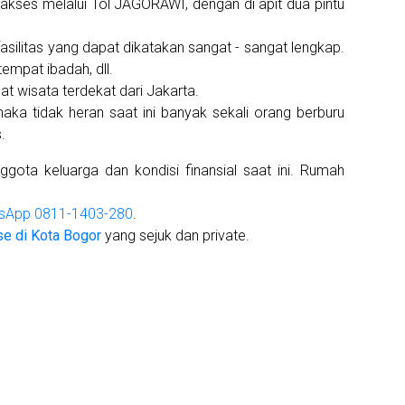
iakses melalui Tol JAGORAWI, dengan di apit dua pintu
fasilitas yang dapat dikatakan sangat - sangat lengkap.
empat ibadah, dll.
t wisata terdekat dari Jakarta.
maka tidak heran saat ini banyak sekali orang berburu
.
ota keluarga dan kondisi finansial saat ini. Rumah
sApp 0811-1403-280
.
e di Kota Bogor
yang sejuk dan private.