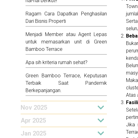
hal-hal berikut!!
Townh
Ragam Cara Dapatkan Penghasilan
jumla
Dari Bisnis Properti
Serta
selur
Menjadi Member atau Agent Lepas
Beba
untuk memasarkan unit di Green
Bukan
Bamboo Terrace
peru
kenda
Apa sih kriteria rumah sehat?
Belum
masy
Green Bamboo Terrace, Keputusan
Maka 
Terbaik Saat Pandemik
cluste
Berkepanjangan.
Atas 
Fasil
Nov 2025
Setel
perti
Apr 2025
Jika
Terra
Jan 2025