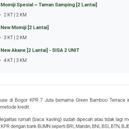
 Momiji Spesial ~ Taman Samping [2 Lantai]
2 KT | 2 KM
 New Momiji [2 Lantai]
3 KT | 2 KM
 New Akane [2 Lantai] - SISA 2 UNIT
4 KT | 3 KM
use di Bogor KPR 7 Juta bernama Green Bamboo Terrace i
metode kredit.
legalitas rumah (baca: kavling) sudah dipecah atau tidak lagi
 KPR dengan bank BUMN seperti BRI, Mandiri, BNI, BSI, BTN, BJ