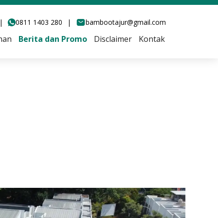
|
0811 1403 280
|
bambootajur@gmail.com
han
Berita dan Promo
Disclaimer
Kontak