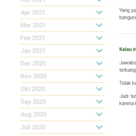
Yang ju
Apr 2021
bangun
Mar 2021
Feb 2021
Kalau i
Jan 2021
Jawaban
Dec 2020
terbang
Nov 2020
Tidak b
Okt 2020
Jadi tu
Sep 2020
karena 
Aug 2020
Juli 2020