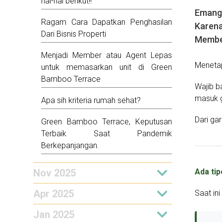
hal-hal berikut!!
Emang 
Ragam Cara Dapatkan Penghasilan
Karena
Dari Bisnis Properti
Membel
Menjadi Member atau Agent Lepas
Menetap
untuk memasarkan unit di Green
Bamboo Terrace
Wajib b
masuk ga
Apa sih kriteria rumah sehat?
Dari ga
Green Bamboo Terrace, Keputusan
Terbaik Saat Pandemik
Berkepanjangan.
Ada ti
Nov 2025
Apr 2025
Saat in
Jan 2025