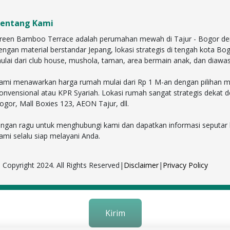
entang Kami
reen Bamboo Terrace adalah perumahan mewah di Tajur - Bogor dengan 
engan material berstandar Jepang, lokasi strategis di tengah kota Bo
ulai dari club house, mushola, taman, area bermain anak, dan diawa
ami menawarkan harga rumah mulai dari Rp 1 M-an dengan pilihan mit
onvensional atau KPR Syariah. Lokasi rumah sangat strategis dekat 
ogor, Mall Boxies 123, AEON Tajur, dll.
angan ragu untuk menghubungi kami dan dapatkan informasi seputar harg
ami selalu siap melayani Anda.
 Copyright 2024. All Rights Reserved
|
Disclaimer
|
Privacy Policy
Kirim