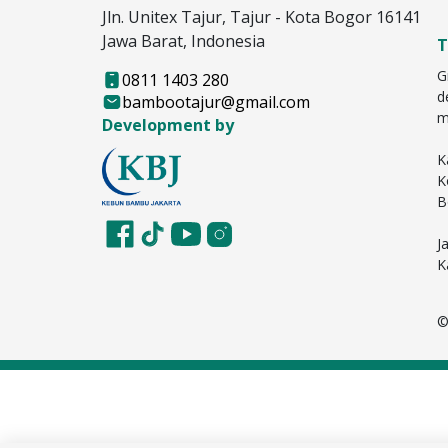
Jln. Unitex Tajur, Tajur - Kota Bogor 16141
Jawa Barat, Indonesia
T
G
0811 1403 280
d
bambootajur@gmail.com
m
Development by
K
K
B
J
K
©